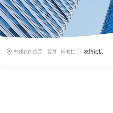
您现在的位置：
首页
-
辅助栏目
-
友情链接