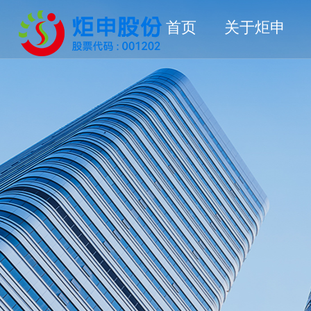
首页
关于炬申