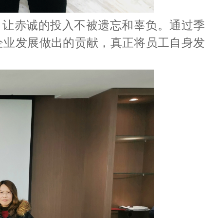
，让赤诚的投入不被遗忘和辜负。通过季
企业发展做出的贡献，真正将员工自身发