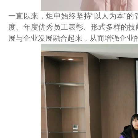
一直以来，炬申始终坚持“以人为本”
度、年度优秀员工表彰、形式多样的技
展与企业发展融合起来，从而增强企业