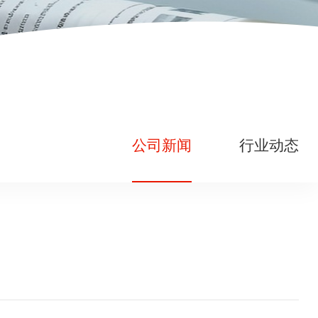
公司新闻
行业动态