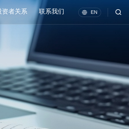
投资者关系
联系我们
EN