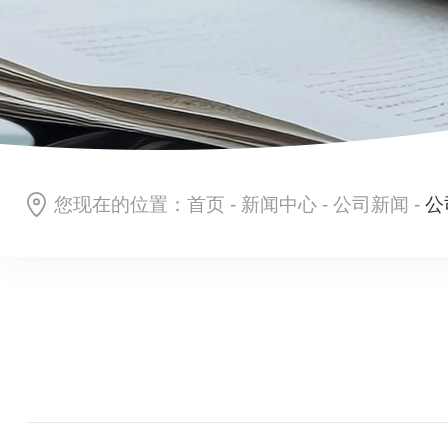
您现在的位置：
首页
-
新闻中心
-
公司新闻
-
公