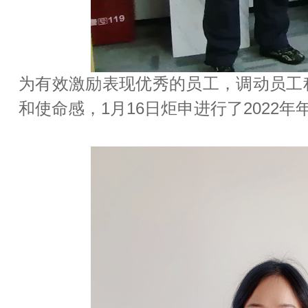
为有效激励表现优秀的员工，调动员工
和使命感，1月16日炬申进行了2022