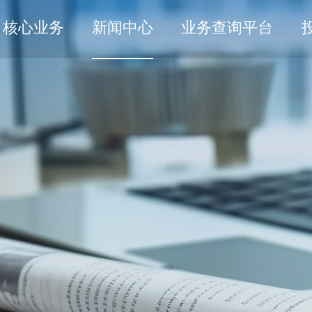
核心业务
新闻中心
业务查询平台