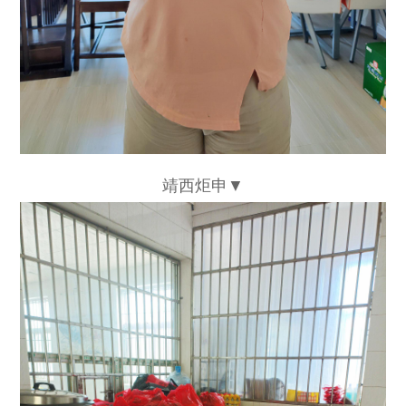
靖西炬申▼