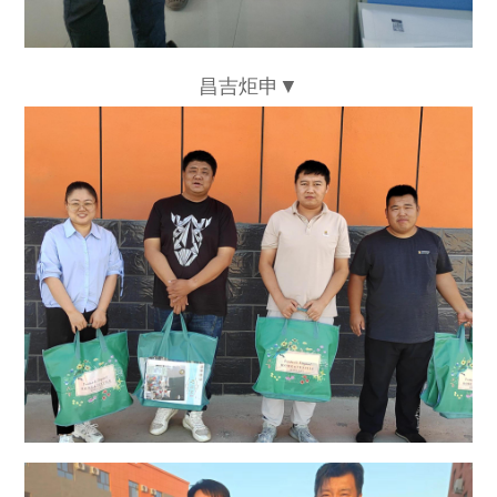
昌吉炬申▼