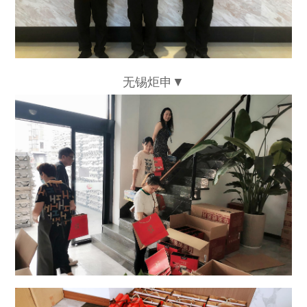
无锡炬申▼